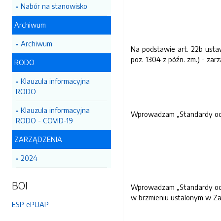
Nabór na stanowisko
Archiwum
Archiwum
Na podstawie art. 22b ustawy
poz. 1304 z późn. zm.) - zar
RODO
Klauzula informacyjna
RODO
Klauzula informacyjna
Wprowadzam „Standardy ochr
RODO - COVID-19
ZARZĄDZENIA
2024
BOI
Wprowadzam „Standardy ochr
w brzmieniu ustalonym w Zał
ESP ePUAP