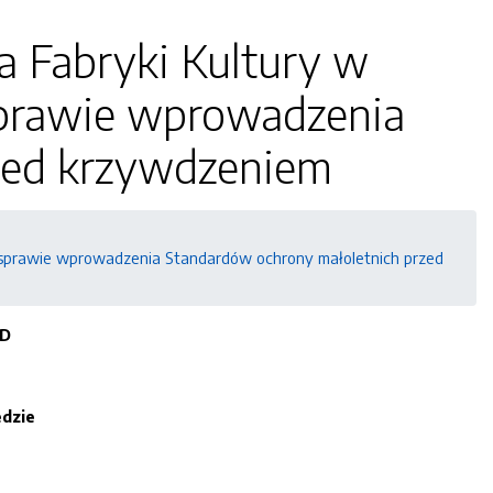
a Fabryki Kultury w
 sprawie wprowadzenia
zed krzywdzeniem
 w sprawie wprowadzenia Standardów ochrony małoletnich przed
4D
edzie