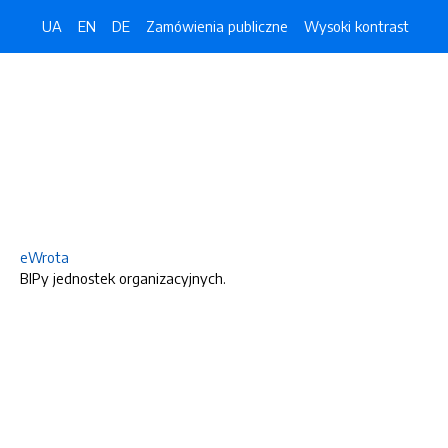
UA
EN
DE
Zamówienia publiczne
Wysoki kontrast
eWrota
BIPy jednostek organizacyjnych.