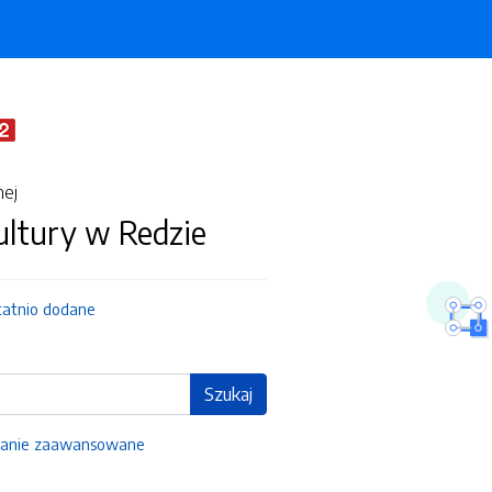
nej
ultury w Redzie
tatnio dodane
Szukaj
anie zaawansowane