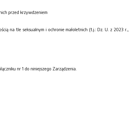
nich przed krzywdzeniem
ą na tle seksualnym i ochronie małoletnich (t.j.: Dz. U. z 2023 r.,
zniku nr 1 do niniejszego Zarządzenia.