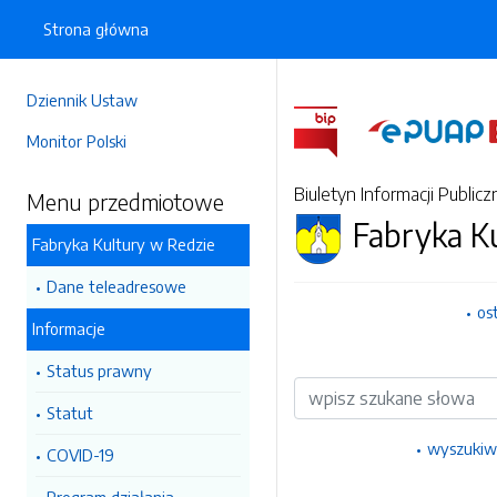
Strona główna
Dziennik Ustaw
Monitor Polski
Biuletyn Informacji Publicz
Menu przedmiotowe
Fabryka K
Fabryka Kultury w Redzie
Dane teleadresowe
os
Informacje
Status prawny
Wyszukiwarka
Statut
wyszukiw
COVID-19