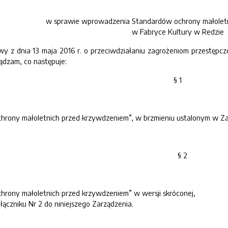
w sprawie wprowadzenia Standardów ochrony małolet
w Fabryce Kultury w Redzie
 z dnia 13 maja 2016 r. o przeciwdziałaniu zagrożeniom przestępczości
ządzam, co następuje:
§ 1
ony małoletnich przed krzywdzeniem”, w brzmieniu ustalonym w Załąc
§ 2
ony małoletnich przed krzywdzeniem” w wersji skróconej,
ączniku Nr 2 do niniejszego Zarządzenia.