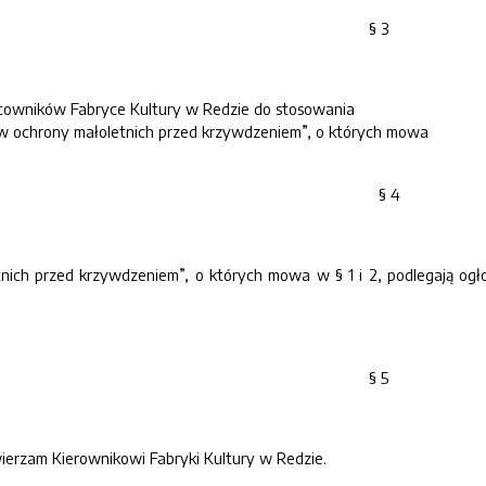
§ 3
cowników Fabryce Kultury w Redzie do stosowania
ów ochrony małoletnich przed krzywdzeniem”, o których mowa
§ 4
ich przed krzywdzeniem”, o których mowa w § 1 i 2, podlegają ogłosz
§ 5
erzam Kierownikowi Fabryki Kultury w Redzie.