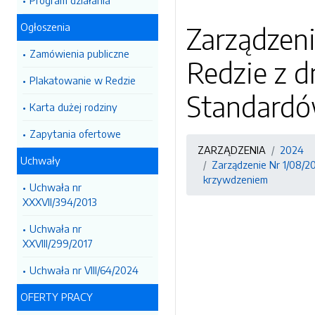
Program działania
Ogłoszenia
Zarządzeni
Zamówienia publiczne
Redzie z d
Plakatowanie w Redzie
Standardó
Karta dużej rodziny
Zapytania ofertowe
ZARZĄDZENIA
2024
Uchwały
Zarządzenie Nr 1/08/2
krzywdzeniem
Uchwała nr
XXXVII/394/2013
Uchwała nr
XXVIII/299/2017
Uchwała nr VIII/64/2024
OFERTY PRACY