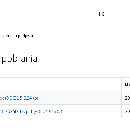
§ 6
 z dniem podpisania.
o pobrania
Da
ocx (DOCX, 518.24Kb)
20
08_2024D_FK.pdf (PDF, 701.16Kb)
20