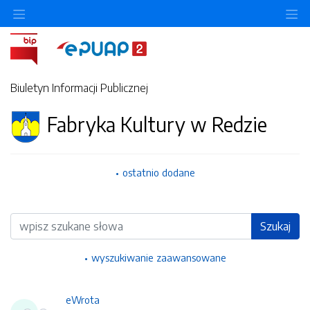
Ukryj/pokaż menu przedmiotowe
Uk
Biuletyn Informacji Publicznej
Fabryka Kultury w Redzie
ostatnio dodane
Wyszukiwarka
Szukaj
wyszukiwanie zaawansowane
eWrota