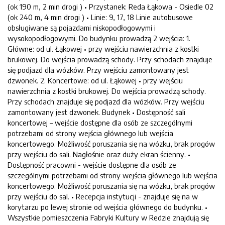
(ok 190 m, 2 min drogi ) • Przystanek: Reda Łąkowa - Osiedle 02
(ok 240 m, 4 min drogi ) • Linie: 9, 17, 18 Linie autobusowe
obsługiwane są pojazdami niskopodłogowymi i
wysokopodłogowymi. Do budynku prowadzą 2 wejścia: 1.
Główne: od ul. Łąkowej • przy wejściu nawierzchnia z kostki
brukowej. Do wejścia prowadzą schody. Przy schodach znajduje
się podjazd dla wózków. Przy wejściu zamontowany jest
dzwonek. 2. Koncertowe: od ul. Łąkowej • przy wejściu
nawierzchnia z kostki brukowej. Do wejścia prowadzą schody.
Przy schodach znajduje się podjazd dla wózków. Przy wejściu
zamontowany jest dzwonek. Budynek • Dostępność sali
koncertowej – wejście dostępne dla osób ze szczególnymi
potrzebami od strony wejścia głównego lub wejścia
koncertowego. Możliwość poruszania się na wózku, brak progów
przy wejściu do sali. Nagłośnie oraz duży ekran ścienny. •
Dostępność pracowni - wejście dostępne dla osób ze
szczególnymi potrzebami od strony wejścia głównego lub wejścia
koncertowego. Możliwość poruszania się na wózku, brak progów
przy wejściu do sal. • Recepcja instytucji - znajduje się na w
korytarzu po lewej stronie od wejścia głównego do budynku. •
Wszystkie pomieszczenia Fabryki Kultury w Redzie znajdują się