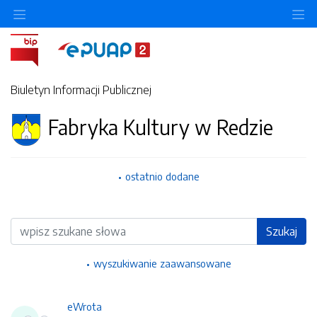
Ukryj/pokaż menu przedmiotowe
Uk
Biuletyn Informacji Publicznej
Fabryka Kultury w Redzie
ostatnio dodane
Wyszukiwarka
Szukaj
wyszukiwanie zaawansowane
eWrota