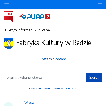
Ukryj/pokaż menu przedmiotowe
Uk
Biuletyn Informacji Publicznej
Fabryka Kultury w Redzie
ostatnio dodane
Wyszukiwarka
Szukaj
wyszukiwanie zaawansowane
eWrota