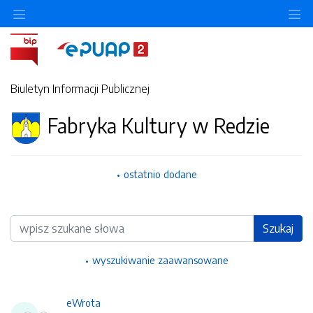
Ukryj/pokaż menu przedmiotowe
Uk
Biuletyn Informacji Publicznej
Fabryka Kultury w Redzie
ostatnio dodane
Wyszukiwarka
Szukaj
wyszukiwanie zaawansowane
eWrota