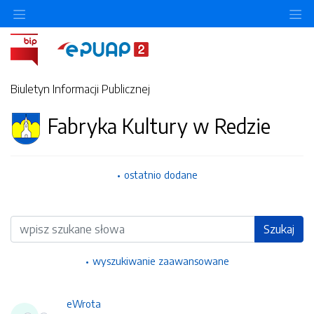
Ukryj/pokaż menu przedmiotowe
Uk
Biuletyn Informacji Publicznej
Fabryka Kultury w Redzie
ostatnio dodane
Wyszukiwarka
Szukaj
wyszukiwanie zaawansowane
eWrota