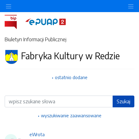
Ukryj/pokaż menu przedmiotowe
Uk
Biuletyn Informacji Publicznej
Fabryka Kultury w Redzie
ostatnio dodane
Wyszukiwarka
Szukaj
wyszukiwanie zaawansowane
eWrota